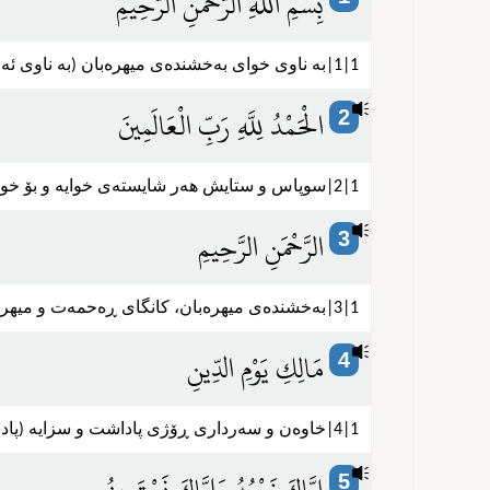
بِسْمِ اللَّهِ الرَّحْمَنِ الرَّحِيمِ
1|1|به ناوی خوای به‌خشنده‌ی میهره‌بان (به ناوی ئه‌و خوایه‌ی كانگای ڕه‌حمه‌ت و سۆزو به‌زه‌ییه‌).
الْحَمْدُ لِلَّهِ رَبِّ الْعَالَمِينَ
2
1|2|‌سوپاس و ستایش هه‌ر شایسته‌ی خوایه و بۆ خوایه‌، که خاوه‌ن و په‌روه‌ردگاری هه‌موو جیهانیان و هه‌موو بوونه‌وه‌ره.
الرَّحْمَنِ الرَّحِيمِ
3
1|3|به‌خشنده‌ی میهره‌بان‌، کانگای ڕه‌حمه‌ت و میهره‌بانیه (ڕه‌حمه‌تی له دنیادا هه‌موو شتێکی گرتۆته‌وه‌، به‌ڵام له قیامه‌تدا ته‌نها بۆ ئیماندارانه‌).
مَالِكِ يَوْمِ الدِّينِ
4
1|4|خاوه‌ن و سه‌رداری ڕۆژی پاداشت و سزایه (پادشای ڕۆژی قیامه‌ته که دادپه‌روه‌ری ڕه‌هاو بێ سنووری تێدا به‌رپا ده‌کات).
5