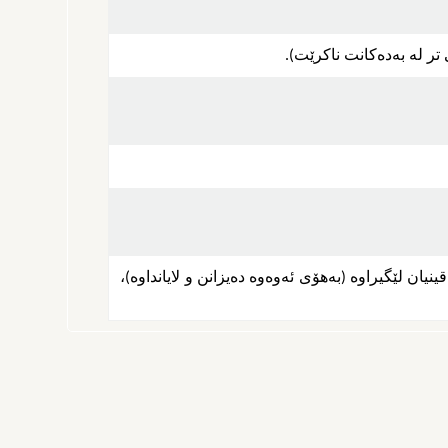
یان لێگیراوه (به‌هۆی ئه‌وه‌وه ده‌یزانن و لایانداوه‌)،