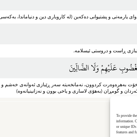
َغْضُوبِ عَلَيْهِمْ وَلَا الضَّالِّينَ
تی خۆت به‌هره‌وه‌رت کردوون، نه‌مانخه‌یته سه‌ر ڕێبازی ئه‌وانه‌ی خه‌شم و قین
ه‌ردان و گومڕان (به‌هۆی لاساری و یاخی بوون و نه‌زانینیانه‌وه‌)
To provide the
information. C
or unique IDs 
features and f