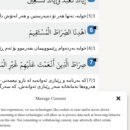
إِيَّاكَ نَعْبُدُ وَإِيَّاكَ نَسْتَعِينُ
1|5|خوایه‌، ته‌نها هه‌ر تۆ ده‌په‌رستین و هه‌ر له‌تۆش داوای یارمه‌تی و پشتیوانی ده‌که‌ین (له کاروباری دین و دنیاماندا، به‌که‌سی تر له به‌ده‌کانت ناکرێت).
اهْدِنَا الصِّرَاطَ الْمُسْتَقِيمَ
6
1|6|خوایه به‌رده‌وام ڕێنمووییمان بفه‌رموو بۆ ئه‌م ڕێبازی ڕاست و دروستی ئیسلامه‌.
صِرَاطَ الَّذِينَ أَنْعَمْتَ عَلَيْهِمْ غَيْرِ الْم
7
1|7|که به‌رنامه و ڕێبازی ئه‌وانه‌یه له نازو نیعمه‌
هه‌روه‌ها نه‌مانخاته سه‌ر ڕێبازی ئه‌وانه‌ش، که سه‌رگ
Manage Consent
 best experiences, we use technologies like cookies to store and/or access device
onsenting to these technologies will allow us to process data such as browsing behavior
on this site. Not consenting or withdrawing consent, may adversely affect certain
unctions.